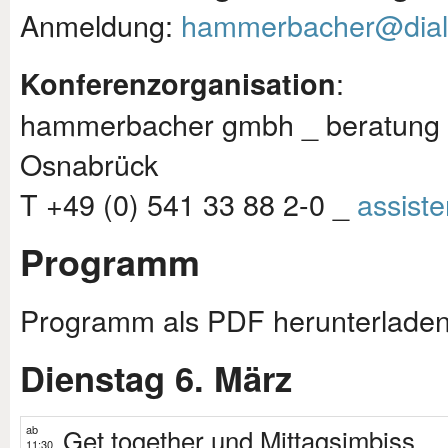
Anmeldung:
hammerbacher@dialo
:
Konferenzorganisation
hammerbacher gmbh _ beratung &
Osnabrück
T +49 (0) 541 33 88 2-0 _
assist
Programm
Programm als PDF herunterlade
Dienstag 6. März
ab
Get together und Mittagsimbiss
11:30