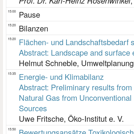
,
Prof. Dr. Karl-Heinz Rosenwinkel
15:00
Pause
15:20
Bilanzen
15:20
Flächen- und Landschaftsbedarf 
Abstract: Landscape and surface ef
Helmut Schneble, Umweltplanun
15:35
Energie- und Klimabilanz
Abstract: Preliminary results fro
Natural Gas from Unconventional
Sources
Uwe Fritsche, Öko-Institut e. V.
15:50
Bewertungsansätze Toxikologisch