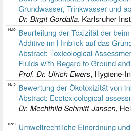
Grundwasser, Trinkwasser und a
, Karlsruher Ins
Dr. Birgit Gordalla
16:00
Beurteilung der Toxizität der bei
Additive im Hinblick auf das Gru
Abstract: Toxicological Assessmen
Fluids with Regard to Ground and
, Hygiene-In
Prof. Dr. Ulrich Ewers
16:10
Bewertung der Ökotoxizität von In
Abstract: Ecotoxicological assessm
, He
Dr. Mechthild Schmitt-Jansen
16:20
Umweltrechtliche Einordnung un