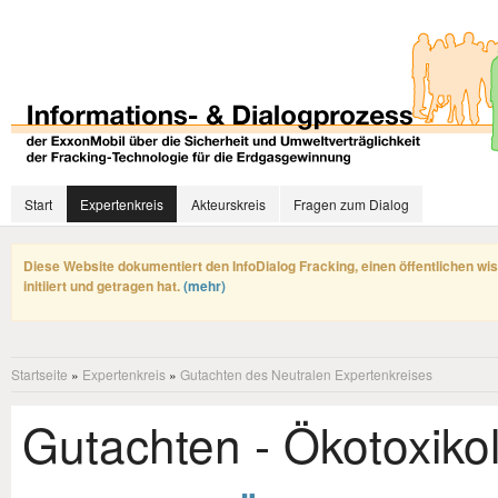
Start
Expertenkreis
Akteurskreis
Fragen zum Dialog
Diese Website dokumentiert den InfoDialog Fracking, einen öffentlichen wi
initiiert und getragen hat.
(mehr)
Startseite
»
Expertenkreis
»
Gutachten des Neutralen Expertenkreises
Gutachten - Ökotoxiko