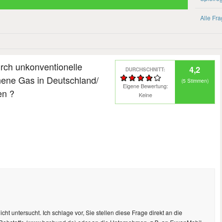
Alle Fr
rch unkonventionelle
4,2
DURCHSCHNITT:
ene Gas in Deutschland/
(
5
Stimmen)
Eigene Bewertung:
en ?
Keine
cht untersucht. Ich schlage vor, Sie stellen diese Frage direkt an die