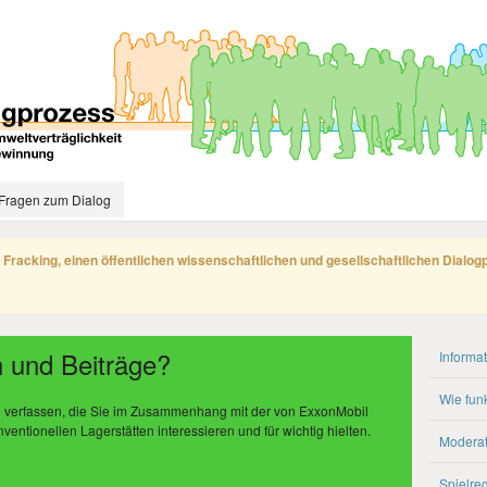
Fragen zum Dialog
 Fracking, einen öffentlichen wissenschaftlichen und gesellschaftlichen Dialo
 und Beiträge?
Informa
Wie funk
ge verfassen, die Sie im Zusammenhang mit der von ExxonMobil
ntionellen Lagerstätten interessieren und für wichtig hielten.
Moderat
Spielre