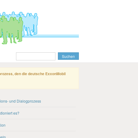
gprozess, den die deutsche ExxonMobil
tions- und Dialogprozess
tioniert es?
ion
geln