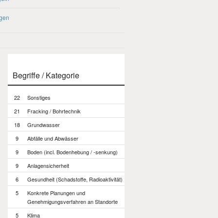
agen
Begriffe / Kategorie
22
Sonstiges
21
Fracking / Bohrtechnik
18
Grundwasser
9
Abfälle und Abwässer
9
Boden (incl. Bodenhebung / -senkung)
9
Anlagensicherheit
6
Gesundheit (Schadstoffe, Radioaktivität)
5
Konkrete Planungen und
Genehmigungsverfahren an Standorte
5
Klima