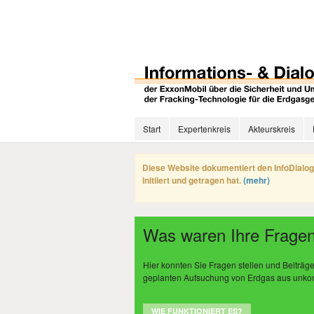
Start
Expertenkreis
Akteurskreis
Diese Website dokumentiert den InfoDialog
initiiert und getragen hat.
(mehr)
Was waren Ihre Fragen
Hier konnten Sie Fragen stellen und Beiträ
geplanten Aufsuchung von Erdgas aus unkonve
WIE FUNKTIONIERT ES?